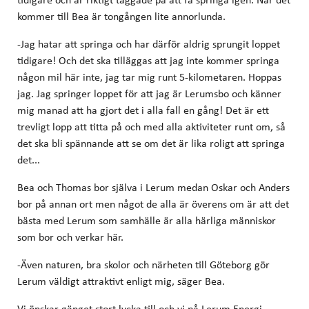
kommer till Bea är tongången lite annorlunda.
-Jag hatar att springa och har därför aldrig sprungit loppet
tidigare! Och det ska tilläggas att jag inte kommer springa
någon mil här inte, jag tar mig runt 5-kilometaren. Hoppas
jag. Jag springer loppet för att jag är Lerumsbo och känner
mig manad att ha gjort det i alla fall en gång! Det är ett
trevligt lopp att titta på och med alla aktiviteter runt om, så
det ska bli spännande att se om det är lika roligt att springa
det...
Bea och Thomas bor själva i Lerum medan Oskar och Anders
bor på annan ort men något de alla är överens om är att det
bästa med Lerum som samhälle är alla härliga människor
som bor och verkar här.
-Även naturen, bra skolor och närheten till Göteborg gör
Lerum väldigt attraktivt enligt mig, säger Bea.
Vi önskar gänget stort lycka till och vi på Lerum Energi