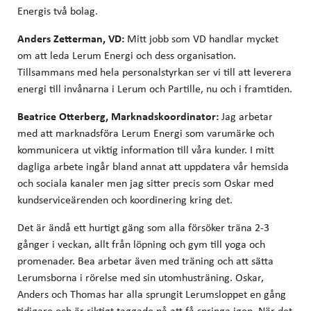
Energis två bolag.
Anders Zetterman, VD:
Mitt jobb som VD handlar mycket
om att leda Lerum Energi och dess organisation.
Tillsammans med hela personalstyrkan ser vi till att leverera
energi till invånarna i Lerum och Partille, nu och i framtiden.
Beatrice Otterberg, Marknadskoordinator:
Jag arbetar
med att marknadsföra Lerum Energi som varumärke och
kommunicera ut viktig information till våra kunder. I mitt
dagliga arbete ingår bland annat att uppdatera vår hemsida
och sociala kanaler men jag sitter precis som Oskar med
kundserviceärenden och koordinering kring det.
Det är ändå ett hurtigt gäng som alla försöker träna 2-3
gånger i veckan, allt från löpning och gym till yoga och
promenader. Bea arbetar även med träning och att sätta
Lerumsborna i rörelse med sin utomhusträning. Oskar,
Anders och Thomas har alla sprungit Lerumsloppet en gång
tidigare och är riktigt taggade på att få springa igen. När det