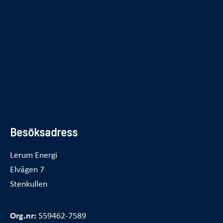
Elinstallatör
Belysning
Felanmälan
Avbrott
Kundservice
Vanliga frågor
Besöksadress
Lerum Energi
Elvägen 7
Stenkullen
Org.nr:
559462-7589