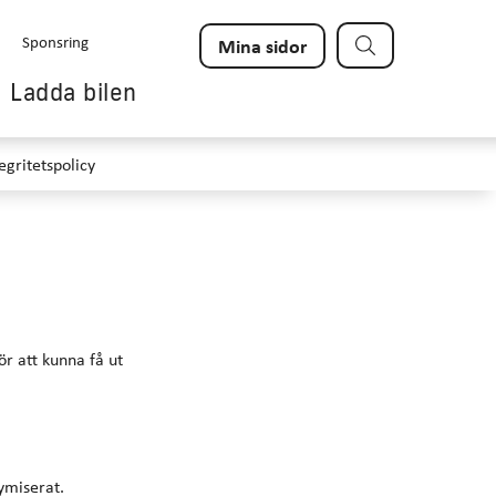
Sök
Sponsring
Mina sidor
Ladda bilen
egritetspolicy
r att kunna få ut
nymiserat.