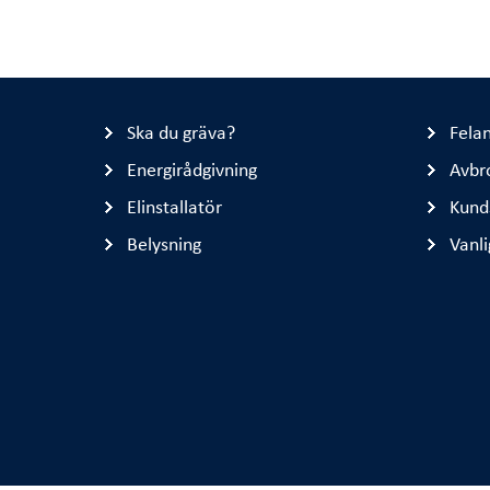
Ska du gräva?
Fela
Energirådgivning
Avbr
Elinstallatör
Kund
Belysning
Vanli