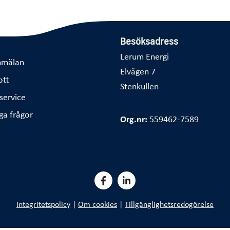
Besöksadress
Lerum Energi
nmälan
Elvägen 7
ott
Stenkullen
service
ga frågor
Org.nr:
559462-7589
Integritetspolicy
|
Om cookies
|
Tillgänglighetsredogörelse