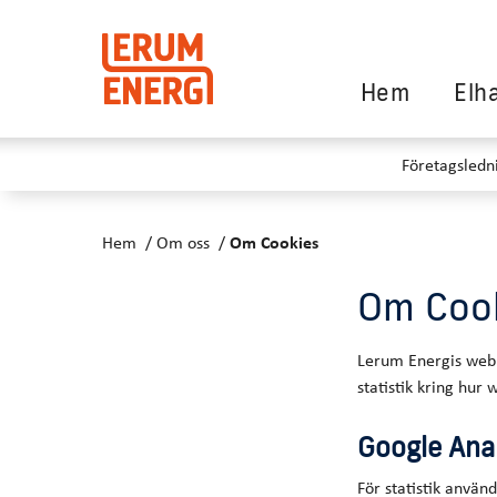
Hem
Elh
Företagsledn
Hem
Om oss
Om Cookies
Om Coo
Lerum Energis webb
statistik kring hur
Google Anal
För statistik använ