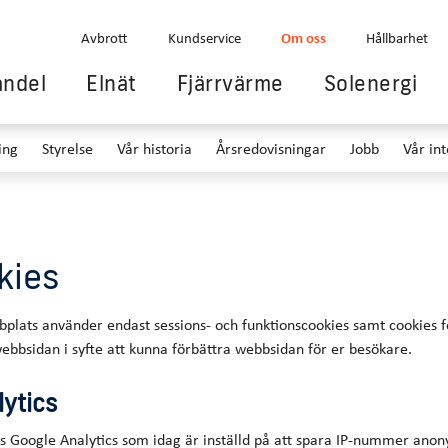
Avbrott
Kundservice
Om oss
Hållbarhet
andel
Elnät
Fjärrvärme
Solenergi
ing
Styrelse
Vår historia
Årsredovisningar
Jobb
Vår int
kies
plats använder endast sessions- och funktionscookies samt cookies fö
 webbsidan i syfte att kunna förbättra webbsidan för er besökare.
ytics
ds Google Analytics som idag är inställd på att spara IP-nummer ano