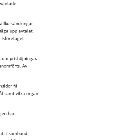
rväntade
illkorsändringar i
äga upp avtalet.
elsföretaget
t om prishöjningar.
enomförts. Av
msidor få
ål samt vilka organ
igen har
 att i samband