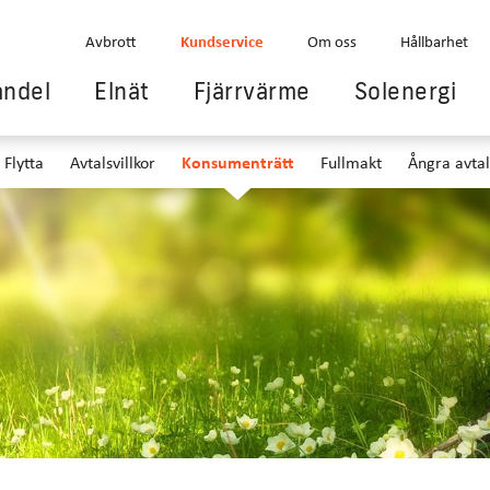
Avbrott
Kundservice
Om oss
Hållbarhet
andel
Elnät
Fjärrvärme
Solenergi
Flytta
Avtalsvillkor
Konsumenträtt
Fullmakt
Ångra avtal