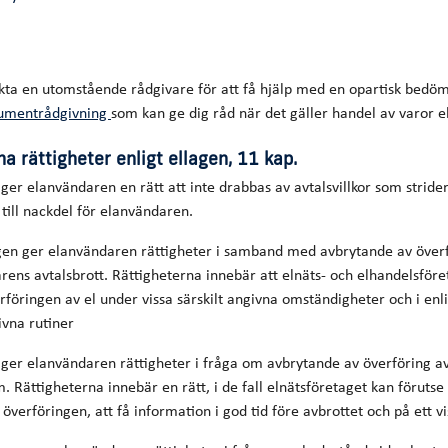
kta en utomstående rådgivare för att få hjälp med en opartisk bedöm
umentrådgivning
som kan ge dig råd när det gäller handel av varor ell
na rättigheter enligt ellagen, 11 kap.
 ger elanvändaren en rätt att inte drabbas av avtalsvillkor som stride
till nackdel för elanvändaren.
agen ger elanvändaren rättigheter i samband med avbrytande av överf
ens avtalsbrott. Rättigheterna innebär att elnäts- och elhandelsför
erföringen av el under vissa särskilt angivna omständigheter och i en
ivna rutiner
 ger elanvändaren rättigheter i fråga om avbrytande av överföring av
. Rättigheterna innebär en rätt, i de fall elnätsföretaget kan förutse
 överföringen, att få information i god tid före avbrottet och på ett vis