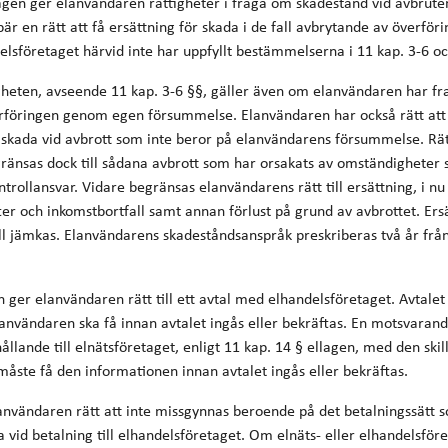
agen ger elanvändaren rättigheter i fråga om skadestånd vid avbruten
är en rätt att få ersättning för skada i de fall avbrytande av överföri
delsföretaget härvid inte har uppfyllt bestämmelserna i 11 kap. 3-6 o
igheten, avseende 11 kap. 3-6 §§, gäller även om elanvändaren har fr
rföringen genom egen försummelse. Elanvändaren har också rätt att 
 skada vid avbrott som inte beror på elanvändarens försummelse. Rätte
gränsas dock till sådana avbrott som har orsakats av omständigheter
trollansvar. Vidare begränsas elanvändarens rätt till ersättning, i nu a
fter och inkomstbortfall samt annan förlust på grund av avbrottet. Er
all jämkas. Elanvändarens skadeståndsanspråk preskriberas två år frå
n ger elanvändaren rätt till ett avtal med elhandelsföretaget. Avtalet 
nvändaren ska få innan avtalet ingås eller bekräftas. En motsvarand
ållande till elnätsföretaget, enligt 11 kap. 14 § ellagen, med den skil
åste få den informationen innan avtalet ingås eller bekräftas.
lanvändaren rätt att inte missgynnas beroende på det betalningssätt
a vid betalning till elhandelsföretaget. Om elnäts- eller elhandelsför