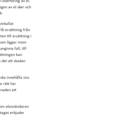
 överföring av el.
ngen av el sker och
ch
amkallat
få ersättning från
n till ersättning i
 som ligger inom
ngivna fall, till
sättningen kan
n det att skadan
ska innehålla viss
e rätt har
lnaden att
 som elanvändaren
etaget erbjuder