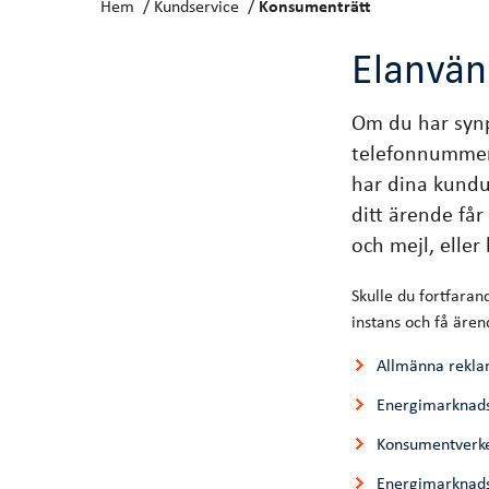
Hem
Kundservice
Konsumenträtt
Elanvän
Om du har synp
telefonnumme
har dina kundu
ditt ärende få
och mejl, elle
Skulle du fortfaran
instans och få äre
Allmänna rekl
Energimarknads
Konsumentverk
Energimarknad