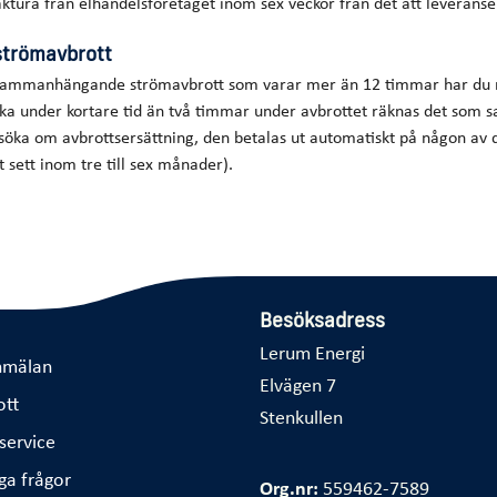
aktura från elhandelsföretaget inom sex veckor från det att leverans
 strömavbrott
sammanhängande strömavbrott som varar mer än 12 timmar har du rät
ka under kortare tid än två timmar under avbrottet räknas det so
söka om avbrottsersättning, den betalas ut automatiskt på någon av d
 sett inom tre till sex månader).
Besöksadress
Lerum Energi
nmälan
Elvägen 7
ott
Stenkullen
service
ga frågor
Org.nr:
559462-7589