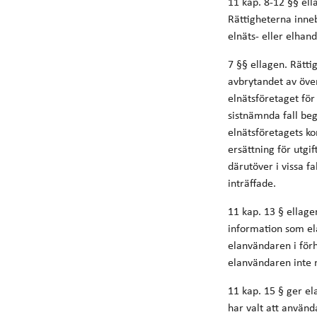
11 kap. 8-12 §§ ell
Rättigheterna inneb
elnäts- eller elhan
7 §§ ellagen. Rätt
avbrytandet av öve
elnätsföretaget för
sistnämnda fall be
elnätsföretagets kon
ersättning för utgi
därutöver i vissa f
inträffade.
11 kap. 13 § ellage
information som ela
elanvändaren i förh
elanvändaren inte m
11 kap. 15 § ger e
har valt att använd