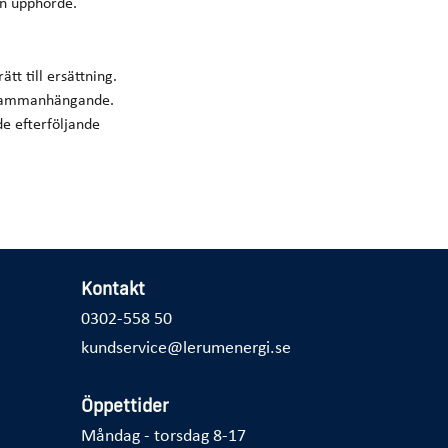
en upphörde.
t till ersättning.
m sammanhängande.
e efterföljande
Kontakt
0302-558 50
kundservice@lerumenergi.se
Öppettider
Måndag - torsdag 8-17