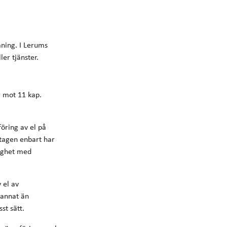
ning. I Lerums
er tjänster.
r mot 11 kap.
öring av el på
etagen enbart har
lighet med
 el av
 annat än
st sätt.