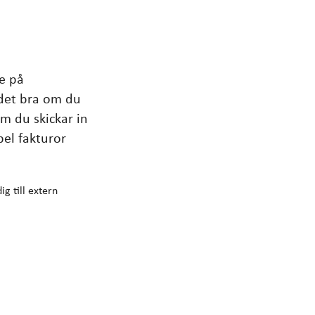
e på
 det bra om du
m du skickar in
pel fakturor
g till extern