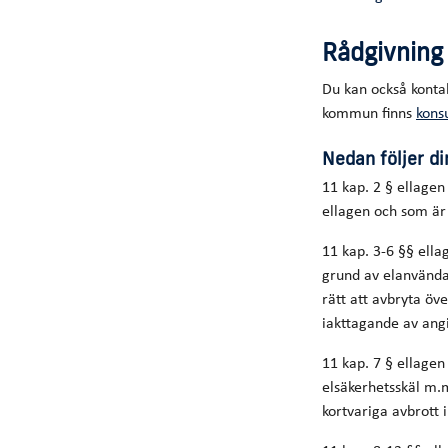
Rådgivning
Du kan också konta
kommun finns
kons
Nedan följer di
11 kap. 2 § ellagen
ellagen och som är 
11 kap. 3-6 §§ ell
grund av elanvändar
rätt att avbryta öv
iakttagande av ang
11 kap. 7 § ellagen
elsäkerhetsskäl m.m
kortvariga avbrott i