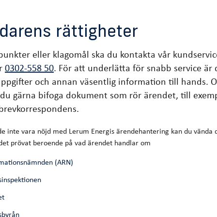
darens rättigheter
unkter eller klagomål ska du kontakta vår kundservic
r
0302-558 50
. För att underlätta för snabb service är
ppgifter och annan väsentlig information till hands. O
r du gärna bifoga dokument som rör ärendet, till exem
r brevkorrespondens.
de inte vara nöjd med Lerum Energis ärendehantering kan du vända di
ndet prövat beroende på vad ärendet handlar om
amationsnämnden (ARN)
inspektionen
et
sbyrån