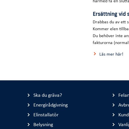
härmed få en slutf
Ersättning vid
Drabbas du av ett 
Kommer elen tillba
Du behöver inte an
fakturorna (normalt
Läs mer här!
Ska du gräva?
Fela
Energirådgivning
Avbr
Elinstallatör
Kund
Belysning
Vanli