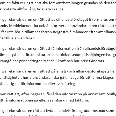
som en faktureringstjänst ska förskottsbetalningen grundas på den fö
 omfatta alltför lång tid (vara skälig).
n ger elanvändaren en rätt att av elhandelsföretaget informeras om v
lande. Meddelandet ska också informera elanvändaren om rätten att s
 får inte börja tillämpas förrän tidigast två månader efter att elhand
et till elanvändaren.
n ger elanvändaren en rätt att få information från elhandelsföretage
lämnas på den första fakturan som skickas sedan prishöjningen har g
ramgå när prisändringen trädde i kraft och hur priset ändrats.
n ger elanvändaren en rätt att på elnäts- och elhandelsföretagets he
 rättigheter, hur elanvändaren ska gå till väga för att lämna klagom
da sig till för information eller tvistlösning.
en rätt att, efter begäran, få sådan information på annat sätt. Slutl
tt få informationen på eller i samband med fakturor.
n ger elanvändaren rätt att byta elhandelsföretag utan kostnad samt