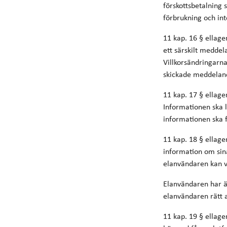
förskottsbetalning 
förbrukning och inte
11 kap. 16 § ellage
ett särskilt medde
Villkorsändringarna
skickade meddeland
11 kap. 17 § ellage
Informationen ska 
informationen ska f
11 kap. 18 § ellage
information om sina
elanvändaren kan vän
Elanvändaren har äv
elanvändaren rätt a
11 kap. 19 § ellage