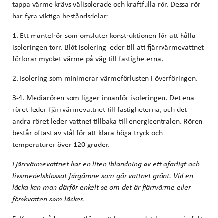
tappa värme krävs välisolerade och kraftfulla rör. Dessa rör
har fyra viktiga beståndsdelar:
1. Ett mantelrör som omsluter konstruktionen för att hålla
isoleringen torr. Blöt isolering leder till att fjärrvärmevattnet
förlorar mycket värme på väg till fastigheterna.
2. Isolering som minimerar värmeförlusten i överföringen.
3-4. Mediarören som ligger innanför isoleringen. Det ena
röret leder fjärrvärmevattnet till fastigheterna, och det
andra röret leder vattnet tillbaka till energicentralen. Rören
består oftast av stål för att klara höga tryck och
temperaturer över 120 grader.
Fjärrvärmevattnet har en liten iblandning av ett ofarligt och
livsmedelsklassat färgämne som gör vattnet grönt. Vid en
läcka kan man därför enkelt se om det är fjärrvärme eller
färskvatten som läcker.
5. Koppartrådar som utlöser ett larm om det kommer in fukt