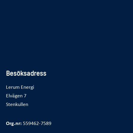
Belysning
Felanmälan
Avbrott
Kundservice
Vanliga frågor
Besöksadress
Lerum Energi
Elvägen 7
Stenkullen
Org.nr:
559462-7589