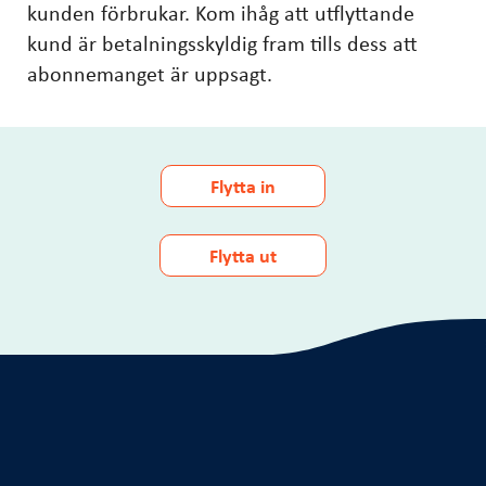
kunden förbrukar. Kom ihåg att utflyttande
kund är betalningsskyldig fram tills dess att
abonnemanget är uppsagt.
Flytta in
Flytta ut
Ska du gräva?
Energirådgivning
Elinstallatör