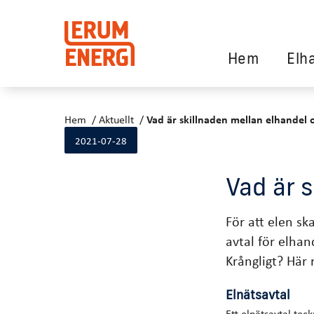
Hem
Elh
Hem
Aktuellt
Vad är skillnaden mellan elhandel 
2021-07-28
Vad är 
För att elen sk
avtal för elhan
Krångligt? Här
Elnätsavtal
Ett elnätsavtal tec