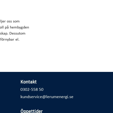
ljer oss som
 koll på hembygden
rskap. Dessutom
 förnybar el.
Kontakt
0302-558 50
kundservice@lerumenergi.se
Öppettider