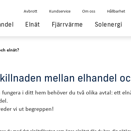
Avbrott
Kundservice
Om oss
Hållbarhet
andel
Elnät
Fjärrvärme
Solenergi
och elnät?
skillnaden mellan elhandel oc
a fungera i ditt hem behöver du två olika avtal: ett eln
del.
 reder vi ut begreppen!
knar du med det elnätsföretag som äger elnätet där du bor, din nätäg