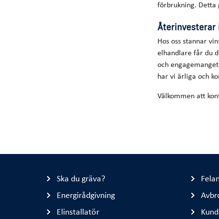
förbrukning. Detta g
Återinvesterar
Hos oss stannar vi
elhandlare får du d
och engagemanget s
har vi ärliga och k
Välkommen att kon
Ska du gräva?
Fela
Energirådgivning
Avbr
Elinstallatör
Kund