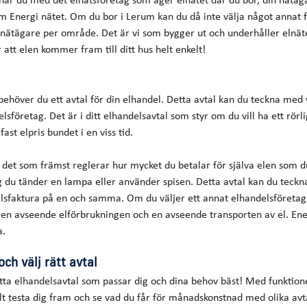
Energi nätet. Om du bor i Lerum kan du då inte välja något annat 
 nätägare per område. Det är vi som bygger ut och underhåller elnäte
r att elen kommer fram till ditt hus helt enkelt!
behöver du ett avtal för din elhandel. Detta avtal kan du teckna med v
elsföretag. Det är i ditt elhandelsavtal som styr om du vill ha ett rörli
 fast elpris bundet i en viss tid.
 det som främst reglerar hur mycket du betalar för själva elen som du
du tänder en lampa eller använder spisen. Detta avtal kan du teckna
elsfaktura på en och samma. Om du väljer ett annat elhandelsföreta
, en avseende elförbrukningen och en avseende transporten av el. Ene
a.
och välj rätt avtal
hitta elhandelsavtal som passar dig och dina behov bäst! Med funktion
lt testa dig fram och se vad du får för månadskonstnad med olika av