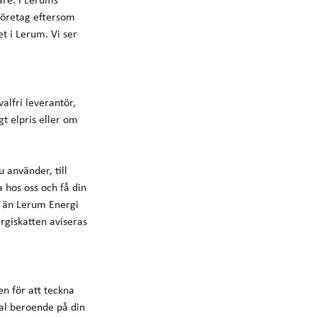
företag eftersom
t i Lerum. Vi ser
alfri leverantör,
gt elpris eller om
 använder, till
 hos oss och få din
g än Lerum Energi
rgiskatten aviseras
en för att teckna
tal beroende på din