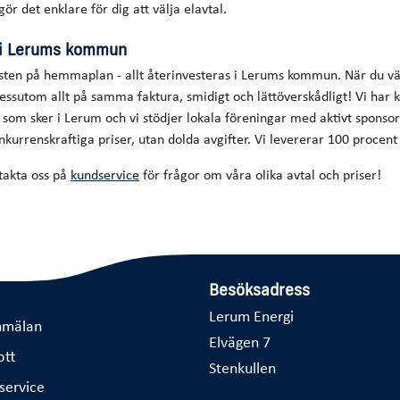
ör det enklare för dig att välja elavtal.
 i Lerums kommun
nsten på hemmaplan - allt återinvesteras i Lerums kommun. När du vä
essutom allt på samma faktura, smidigt och lättöverskådligt! Vi har
om sker i Lerum och vi stödjer lokala föreningar med aktivt sponso
onkurrenskraftiga priser, utan dolda avgifter. Vi levererar 100 procent
takta oss på
kundservice
för frågor om våra olika avtal och priser!
Besöksadress
Lerum Energi
nmälan
Elvägen 7
ott
Stenkullen
service