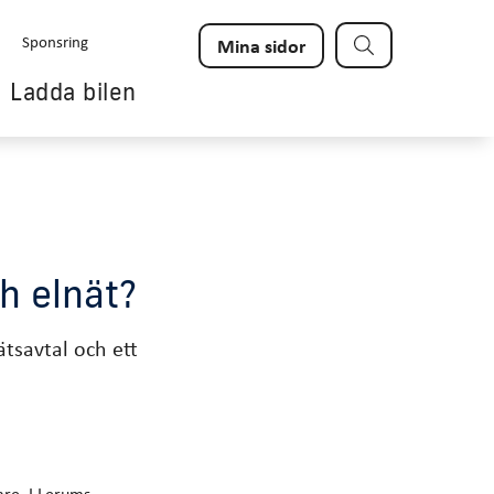
Sök
Sponsring
Mina sidor
Ladda bilen
h elnät?
ätsavtal och ett
are. I Lerums