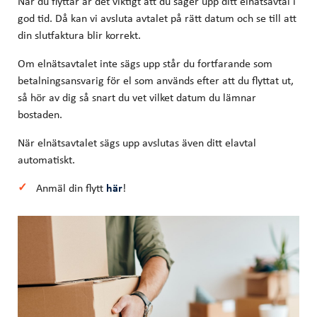
När du flyttar är det viktigt att du säger upp ditt elnätsavtal i
god tid. Då kan vi avsluta avtalet på rätt datum och se till att
din slutfaktura blir korrekt.
Om elnätsavtalet inte sägs upp står du fortfarande som
betalningsansvarig för el som används efter att du flyttat ut,
så hör av dig så snart du vet vilket datum du lämnar
bostaden.
När elnätsavtalet sägs upp avslutas även ditt elavtal
automatiskt.
Anmäl din flytt
här
!