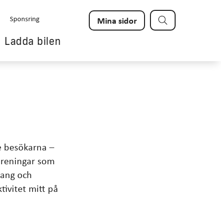
Sök
Sponsring
Mina sidor
Ladda bilen
e besökarna –
öreningar som
mang och
tivitet mitt på