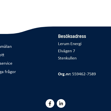
Besöksadress
Lerum Energi
nmälan
Elvägen 7
ott
Stenkullen
service
ga frågor
Org.nr:
559462-7589