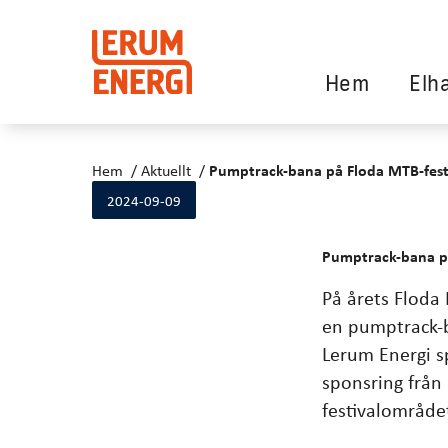
Hem
Elh
Hem
Aktuellt
Pumptrack-bana på Floda MTB-fest
2024-09-09
Pumptrack-bana p
På årets Floda
en pumptrack-b
Lerum Energi s
sponsring från 
festivalområde