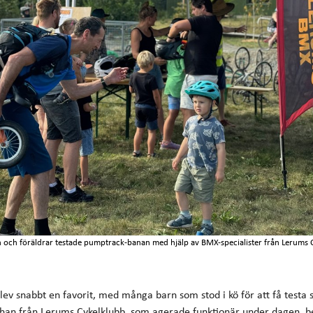
 och föräldrar testade pumptrack-banan med hjälp av BMX-specialister från Lerums 
v snabbt en favorit, med många barn som stod i kö för att få testa 
Johan från Lerums Cykelklubb, som agerade funktionär under dagen, 