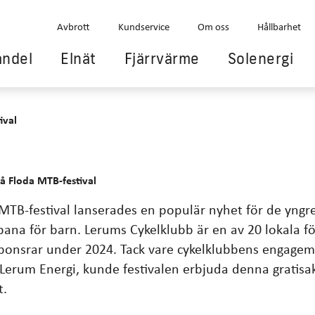
Avbrott
Kundservice
Om oss
Hållbarhet
andel
Elnät
Fjärrvärme
Solenergi
ival
å Floda MTB-festival
 MTB-festival lanserades en populär nyhet för de yngr
ana för barn. Lerums Cykelklubb är en av 20 lokala f
ponsrar under 2024. Tack vare cykelklubbens engage
Lerum Energi, kunde festivalen erbjuda denna gratisak
t.