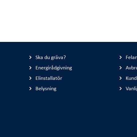
Ska du gräva?
Fela
Energirådgivning
Avbr
Elinstallatör
Kund
Belysning
Vanli