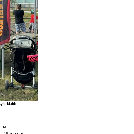
Cykelklubb.
sina
berättade om