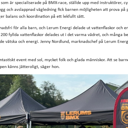
 som är specialiserade på BMX-race, ställde upp med instruktörer, cy
ygg och avslappnad vägledning fick barnen möjligheten att prova på
er balans och koordination på ett lekfullt sätt.
tnadsfri för alla barn, och Lerum Energi delade ut vattenflaskor och en
 200 fyllda vattenflaskor delades ut i det varma vädret, och många be
e vätska och energi. Jenny Nordlund, marknadschef på Lerum Energi,
antastiskt event med sol, mycket folk och glada människor. Att se bar
pen känns jätteroligt, säger hon.