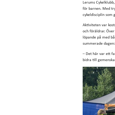
Lerums Cykelklubb,
för barnen. Med tr
cykeldisciplin som g
Aktiviteten var kos
och föräldrar. Över
löpande på med båd
summerade dagen:
– Det här var ett f
bidra till gemenska