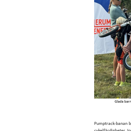
Glada barn
Pumptrack-banan ble
cykelfärdigheter. 