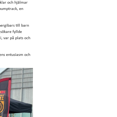
klar och hjälmar
 pumptrack, en
ergibars till barn
sökare fyllde
 var på plats och
nens entusiasm och