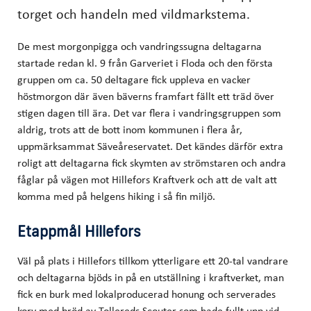
torget och handeln med vildmarkstema.
De mest morgonpigga och vandringssugna deltagarna
startade redan kl. 9 från Garveriet i Floda och den första
gruppen om ca. 50 deltagare fick uppleva en vacker
höstmorgon där även bäverns framfart fällt ett träd över
stigen dagen till ära. Det var flera i vandringsgruppen som
aldrig, trots att de bott inom kommunen i flera år,
uppmärksammat Säveåreservatet. Det kändes därför extra
roligt att deltagarna fick skymten av strömstaren och andra
fåglar på vägen mot Hillefors Kraftverk och att de valt att
komma med på helgens hiking i så fin miljö.
Etappmål Hillefors
Väl på plats i Hillefors tillkom ytterligare ett 20-tal vandrare
och deltagarna bjöds in på en utställning i kraftverket, man
fick en burk med lokalproducerad honung och serverades
korv med bröd av Tollereds Scouter som hade fullt upp vid