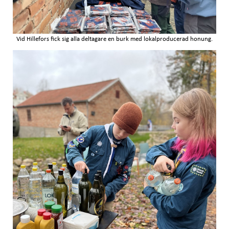
Vid Hillefors fick sig alla deltagare en burk med lokalproducerad honung.