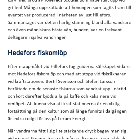
grillen! Många uppskattade att honungen som tagits fram till
eventet var producerad i närheten av just Hillefors.
Sammantaget var det en härlig stämning bland alla vandrare
och även människans bästa vän, hunden, var en frekvent
deltagare i själva vandringen.
Hedefors fiskomlöp
Efter etappmålet vid Hillefors tog guiderna sällskapet vidare
mot Hedefors fiskomlöp och med ett stopp vid fiskräknaren
vid kraftstationen. Bertil Svensson och Stefan Larsson
berättade om de senaste fiskarna som vandrat upp i närtid
och kort därefter bjöds alla på kaffe och kaka nere vid
omlöpet. Att kunna visa att kraftstationerna är en viktig
fortsättning på den kultur som så länge funnits i dalgången
är extra roligt för oss på Lerum Energi.
När vandrarna fått i sig lite stärkande dryck begav man sig
vidare mot Bagges Torg och många, liksom vi som jobbade