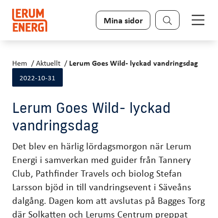
Sök
Mina sidor
Hem
Aktuellt
Lerum Goes Wild- lyckad vandringsdag
2022-10-31
Lerum Goes Wild- lyckad
vandringsdag
Det blev en härlig lördagsmorgon när Lerum
Energi i samverkan med guider från Tannery
Club, Pathfinder Travels och biolog Stefan
Larsson bjöd in till vandringsevent i Säveåns
dalgång. Dagen kom att avslutas på Bagges Torg
där Solkatten och Lerums Centrum preppat