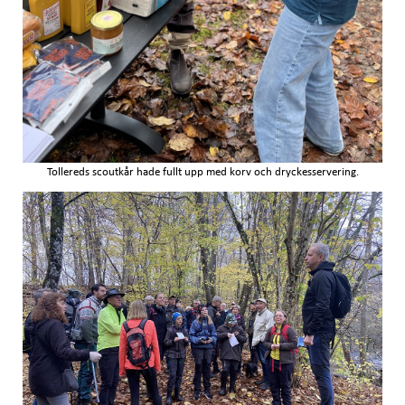
Tollereds scoutkår hade fullt upp med korv och dryckesservering.