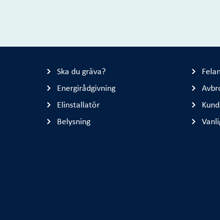
Ska du gräva?
Fela
Energirådgivning
Avbr
Elinstallatör
Kund
Belysning
Vanli