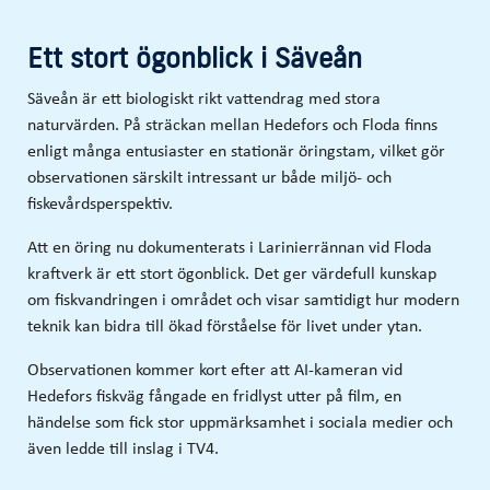
Ett stort ögonblick i Säveån
Säveån är ett biologiskt rikt vattendrag med stora
naturvärden. På sträckan mellan Hedefors och Floda finns
enligt många entusiaster en stationär öringstam, vilket gör
observationen särskilt intressant ur både miljö- och
fiskevårdsperspektiv.
Att en öring nu dokumenterats i Larinierrännan vid Floda
kraftverk är ett stort ögonblick. Det ger värdefull kunskap
om fiskvandringen i området och visar samtidigt hur modern
teknik kan bidra till ökad förståelse för livet under ytan.
Observationen kommer kort efter att AI-kameran vid
Hedefors fiskväg fångade en fridlyst utter på film, en
händelse som fick stor uppmärksamhet i sociala medier och
även ledde till inslag i TV4.