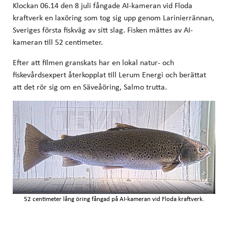
Klockan 06.14 den 8 juli fångade AI-kameran vid Floda
kraftverk en laxöring som tog sig upp genom Larinierrännan,
Sveriges första fiskväg av sitt slag. Fisken mättes av AI-
kameran till 52 centimeter.
Efter att filmen granskats har en lokal natur- och
fiskevårdsexpert återkopplat till Lerum Energi och berättat
att det rör sig om en Säveåöring, Salmo trutta.
52 centimeter lång öring fångad på AI-kameran vid Floda kraftverk.