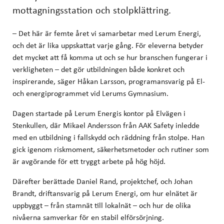
mottagningsstation och stolpklättring.
– Det här är femte året vi samarbetar med Lerum Energi,
och det är lika uppskattat varje gång. För eleverna betyder
det mycket att få komma ut och se hur branschen fungerar i
verkligheten – det gör utbildningen både konkret och
inspirerande, säger Håkan Larsson, programansvarig på El-
och energiprogrammet vid Lerums Gymnasium.
Dagen startade på Lerum Energis kontor på Elvägen i
Stenkullen, där Mikael Andersson från AAK Safety inledde
med en utbildning i fallskydd och räddning från stolpe. Han
gick igenom riskmoment, säkerhetsmetoder och rutiner som
är avgörande för ett tryggt arbete på hög höjd.
Därefter berättade Daniel Rand, projektchef, och Johan
Brandt, driftansvarig på Lerum Energi, om hur elnätet är
uppbyggt – från stamnät till lokalnät – och hur de olika
nivåerna samverkar för en stabil elförsörjning.