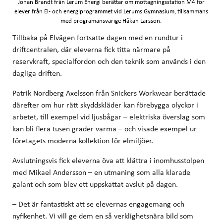
Johan Brandt från Lerum Energi berättar om mottagningsstation M4 för
elever från El- och energiprogrammet vid Lerums Gymnasium, tillsammans
med programansvarige Håkan Larsson.
Tillbaka på Elvägen fortsatte dagen med en rundtur i
driftcentralen, där eleverna fick titta närmare på
reservkraft, specialfordon och den teknik som används i den
dagliga driften.
Patrik Nordberg Axelsson från Snickers Workwear berättade
därefter om hur rätt skyddskläder kan förebygga olyckor i
arbetet, till exempel vid ljusbågar – elektriska överslag som
kan bli flera tusen grader varma – och visade exempel ur
företagets moderna kollektion för elmiljöer.
Avslutningsvis fick eleverna öva att klättra i inomhusstolpen
med Mikael Andersson – en utmaning som alla klarade
galant och som blev ett uppskattat avslut på dagen.
– Det är fantastiskt att se elevernas engagemang och
nyfikenhet. Vi vill ge dem en så verklighetsnära bild som