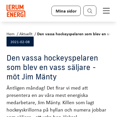
Sök
Mina sidor
Hem
Aktuellt
Den vassa hockeyspelaren som blev en vass s
2021-02-08
Den vassa hockeyspelaren
som blev en vass säljare -
möt Jim Mänty
Äntligen måndag! Det firar vi med att
presentera en av våra mest energiska
medarbetare, Jim Mänty. Killen som lagt
hockeyskrillorna på hyllan och numera jobbar
som säljare - ett yrke han älskar!