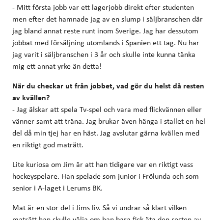
- Mitt första jobb var ett lagerjobb direkt efter studenten
men efter det hamnade jag av en slump i säljbranschen där
jag bland annat reste runt inom Sverige. Jag har dessutom
jobbat med försäljning utomlands i Spanien ett tag. Nu har
jag varit i säljbranschen i 3 år och skulle inte kunna tänka
mig ett annat yrke än detta!
När du checkar ut från jobbet, vad gör du helst då resten
av kvällen?
- Jag älskar att spela Tv-spel och vara med flickvännen eller
vänner samt att träna. Jag brukar även hänga i stallet en hel
del då min tjej har en häst. Jag avslutar gärna kvällen med
en riktigt god maträtt.
Lite kuriosa om Jim är att han tidigare var en riktigt vass
hockeyspelare. Han spelade som junior i Frölunda och som
senior i A-laget i Lerums BK.
Mat är en stor del i Jims liv. Så vi undrar så klart vilken
maträtt han skulle välja om han bara fick äta den resten av