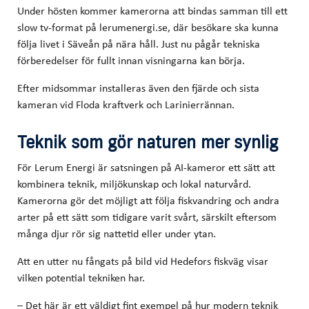
Under hösten kommer kamerorna att bindas samman till ett
slow tv-format på lerumenergi.se, där besökare ska kunna
följa livet i Säveån på nära håll. Just nu pågår tekniska
förberedelser för fullt innan visningarna kan börja.
Efter midsommar installeras även den fjärde och sista
kameran vid Floda kraftverk och Larinierrännan.
Teknik som gör naturen mer synlig
För Lerum Energi är satsningen på AI-kameror ett sätt att
kombinera teknik, miljökunskap och lokal naturvård.
Kamerorna gör det möjligt att följa fiskvandring och andra
arter på ett sätt som tidigare varit svårt, särskilt eftersom
många djur rör sig nattetid eller under ytan.
Att en utter nu fångats på bild vid Hedefors fiskväg visar
vilken potential tekniken har.
– Det här är ett väldigt fint exempel på hur modern teknik