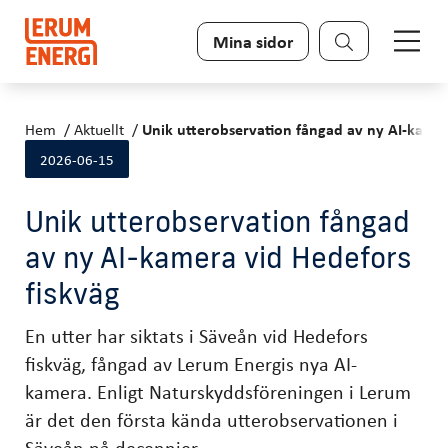
Sök
Mina sidor
Hem
Aktuellt
Unik utterobservation fångad av ny AI-kamer
2026-06-15
Unik utterobservation fångad
av ny AI-kamera vid Hedefors
fiskväg
En utter har siktats i Säveån vid Hedefors
fiskväg, fångad av Lerum Energis nya AI-
kamera. Enligt Naturskyddsföreningen i Lerum
är det den första kända utterobservationen i
Säveån på decennier.