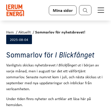
Sök
Mina sidor
Hem
Aktuellt
Sommarlov för nyhetsbrevet!
2025-08-04
Sommarlov för
I Blickfånget
Vanligtvis skickas nyhetsbrevet
ut i början av
I Blickfånget
varje månad, men i augusti tar det ett välförtjänt
sommarlov. Senaste numret kom i juli, och nästa skickas ut i
september med nya uppdateringar och inblickar från
verksamheten.
Under tiden finns nyheter och artiklar att läsa här på
hemsidan.