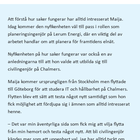
Att förstå hur saker fungerar har alltid intresserat Maija.
Idag kommer den nyfikenheten väl till pass i rollen som
planeringsingenjör på Lerum Energi, där en viktig del av
arbetet handlar om att planera för framtidens elnät.
Nyfikenheten på hur saker fungerar var också en av
anledningarna till att hon valde att utbilda sig till
civilingenjör på Chalmers.
Maija kommer ursprungligen från Stockholm men flyttade
till Göteborg för att studera IT och hållbarhet på Chalmers.
Flytten blev ett sätt att testa något nytt samtidigt som hon
fick möjlighet att fördjupa sig i ämnen som alltid intresserat
henne.
– Det var min äventyrliga sida som fick mig att vilja flytta
från min hemort och testa något nytt. Att bli civilingenjör
kändes mer som ett uppenbart val, jag har alltid tyckt om