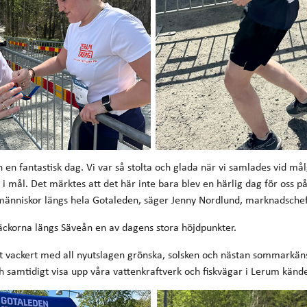
n en fantastisk dag. Vi var så stolta och glada när vi samlades vid m
ig i mål. Det märktes att det här inte bara blev en härlig dag för oss 
människor längs hela Gotaleden, säger Jenny Nordlund, marknadsche
äckorna längs Säveån en av dagens stora höjdpunkter.
gt vackert med all nyutslagen grönska, solsken och nästan sommarkäns
 samtidigt visa upp våra vattenkraftverk och fiskvägar i Lerum kändes