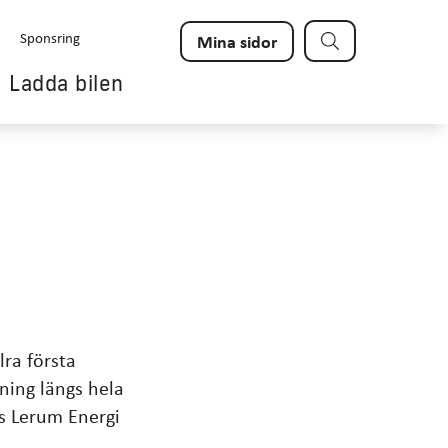
Sök
Sponsring
Mina sidor
Ladda bilen
lra första
ning längs hela
ns Lerum Energi