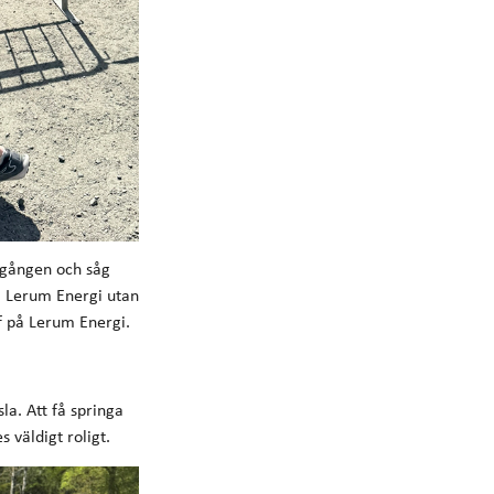
ålgången och såg
på Lerum Energi utan
f på Lerum Energi.
la. Att få springa
 väldigt roligt.