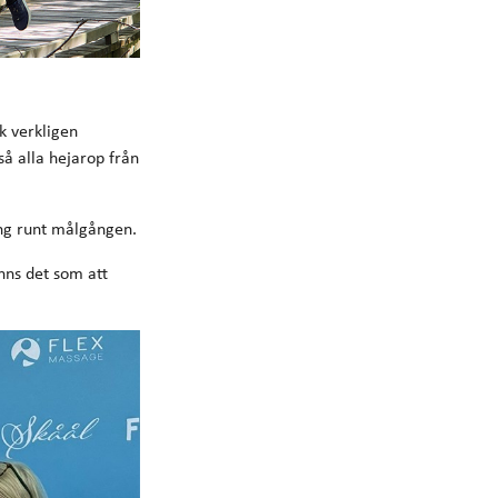
k verkligen
så alla hejarop från
ing runt målgången.
änns det som att