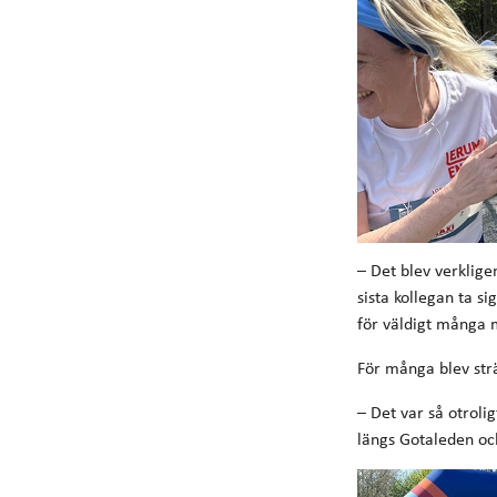
– Det blev verklige
sista kollegan ta s
för väldigt många 
För många blev str
– Det var så otroli
längs Gotaleden och