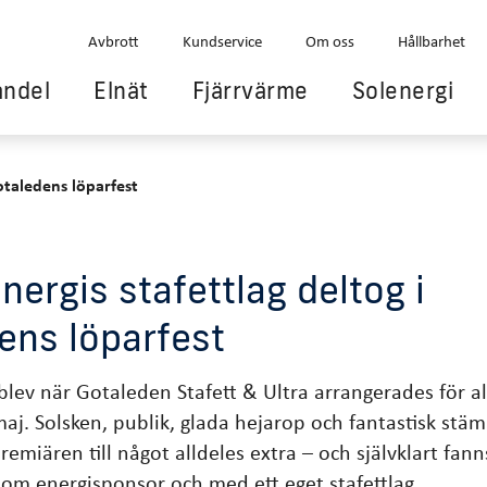
Avbrott
Kundservice
Om oss
Hållbarhet
andel
Elnät
Fjärrvärme
Solenergi
otaledens löparfest
ergis stafettlag deltog i
ens löparfest
blev när Gotaleden Stafett & Ultra arrangerades för al
aj. Solsken, publik, glada hejarop och fantastisk stäm
emiären till något alldeles extra – och självklart fan
som energisponsor och med ett eget stafettlag.