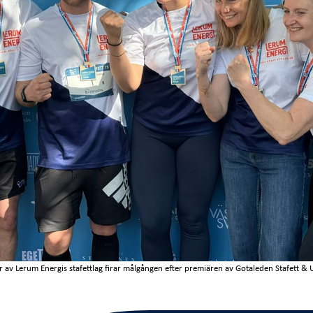
r av Lerum Energis stafettlag firar målgången efter premiären av Gotaleden Stafett & U