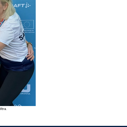
ltra.