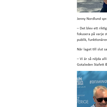
Jenny Nordlund spr
– Det blev ett rikt
fokusera på varje s
publik, funktionäre
När laget till slu
– Vi är så nöjda al
Gotaleden Stafett 