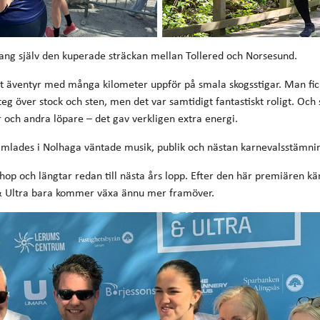
ang själv den kuperade sträckan mellan Tollered och Norsesund.
igt äventyr med många kilometer uppför på smala skogsstigar. Man fic
teg över stock och sten, men det var samtidigt fantastiskt roligt. Och 
r och andra löpare – det gav verkligen extra energi.
t samlades i Nolhaga väntade musik, publik och nästan karnevalsstämn
lihop och längtar redan till nästa års lopp. Efter den här premiären k
& Ultra bara kommer växa ännu mer framöver.