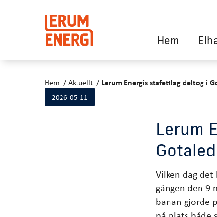
Hem
Elh
Hem
Aktuellt
Lerum Energis stafettlag deltog i G
2026-05-11
Lerum En
Gotaled
Vilken dag det 
gången den 9 m
banan gjorde pr
på plats både 