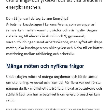
energibranschen.
Den 22 januari deltog Lerum Energi på
Arbetsmarknadsdagen i Lerums Arena, som arrangeras i
samverkan mellan kommun, skolor och näringsliv. Dagen
riktade sig till elever i årskurs 8 och 9, gymnasiet,
vuxenutbildningen samt arbetssökande, med syftet att skapa
möten, öka kunskapen om olika yrken och bidra till en bättre
matchning mellan utbildning och arbetsliv.
Många möten och nyfikna frågor
Under dagen mötte vi många ungdomar och förde samtal
om utbildning, yrkesval och framtid. För flera var det första
gången de fick möjlighet att träffa en lokal arbetsgivare och
ställa frågor om hur arbetslivet inom energibranschen kan
se ut.
När eleverna stannade upp fick vi möjlighet att berätta om