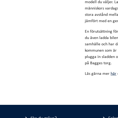
modell du väljer. La
människors vardags
stora avstånd mell
jämfört med en gen
En förutsättning för
du även ladda bilen
samhälle och har d
kommunen som är he
plugga in sladden o
på Bagges torg.
Läs gärna mer
här
Ska du gräva?
Fela