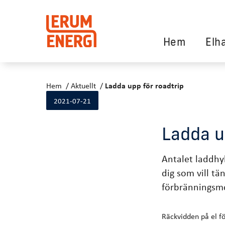
Hem
Elh
Hem
Aktuellt
Ladda upp för roadtrip
2021-07-21
Ladda u
Antalet laddhyb
dig som vill tä
förbränningsmo
Räckvidden på el fö