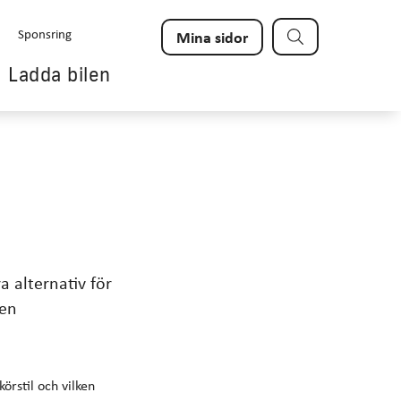
Sök
Sponsring
Mina sidor
Ladda bilen
a alternativ för
 en
örstil och vilken