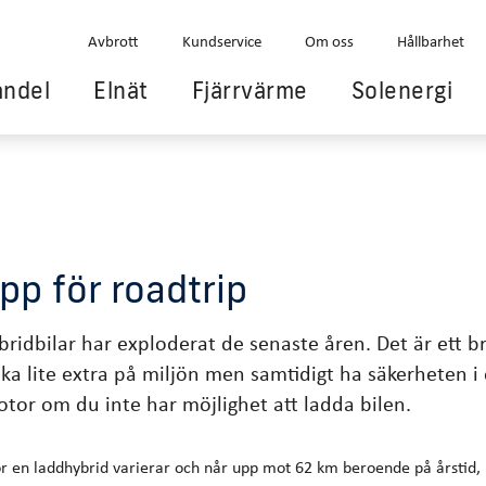
Avbrott
Kundservice
Om oss
Hållbarhet
andel
Elnät
Fjärrvärme
Solenergi
pp för roadtrip
ridbilar har exploderat de senaste åren. Det är ett br
nka lite extra på miljön men samtidigt ha säkerheten i
tor om du inte har möjlighet att ladda bilen.
r en laddhybrid varierar och når upp mot 62 km beroende på årstid, k