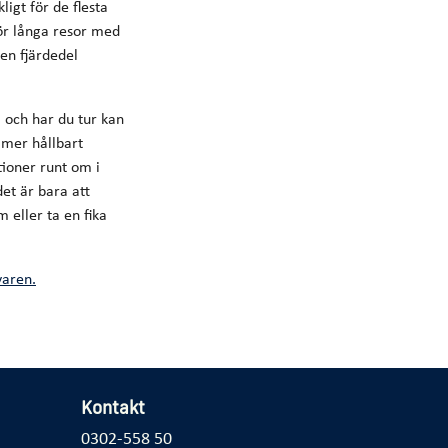
ligt för de flesta
ör långa resor med
en fjärdedel
m och har du tur kan
 mer hållbart
ioner runt om i
et är bara att
 eller ta en fika
varen.
Kontakt
0302-558 50