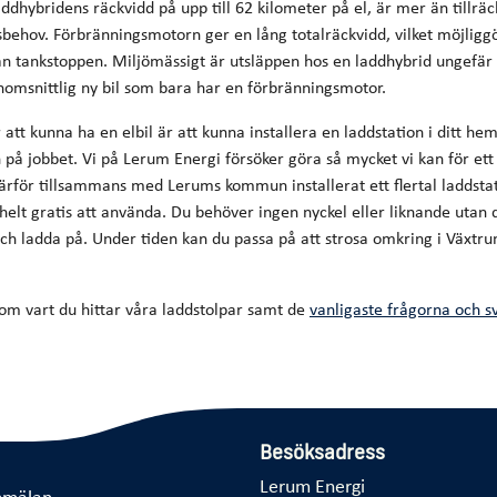
ddhybridens räckvidd på upp till 62 kilometer på el, är mer än tillräck
behov. Förbränningsmotorn ger en lång totalräckvidd, vilket möjligg
an tankstoppen. Miljömässigt är utsläppen hos en laddhybrid ungefär 
omsnittlig ny bil som bara har en förbränningsmotor.
 att kunna ha en elbil är att kunna installera en laddstation i ditt he
 på jobbet. Vi på Lerum Energi försöker göra så mycket vi kan för ett
ärför tillsammans med Lerums kommun installerat ett flertal laddstat
lt gratis att använda. Du behöver ingen nyckel eller liknande utan d
ch ladda på. Under tiden kan du passa på att strosa omkring i Växtrum
om vart du hittar våra laddstolpar samt de
vanligaste frågorna och s
Besöksadress
Lerum Energi
nmälan