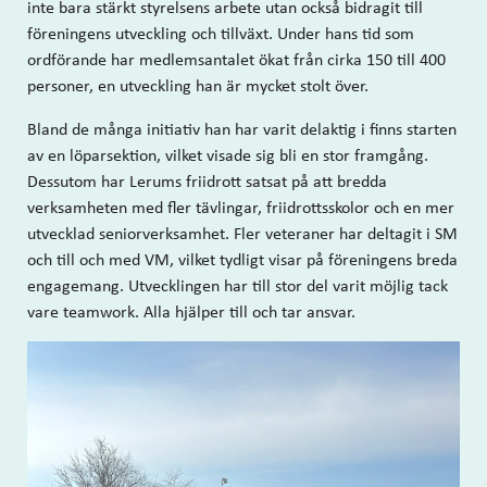
inte bara stärkt styrelsens arbete utan också bidragit till
föreningens utveckling och tillväxt. Under hans tid som
ordförande har medlemsantalet ökat från cirka 150 till 400
personer, en utveckling han är mycket stolt över.
Bland de många initiativ han har varit delaktig i finns starten
av en löparsektion, vilket visade sig bli en stor framgång.
Dessutom har Lerums friidrott satsat på att bredda
verksamheten med fler tävlingar, friidrottsskolor och en mer
utvecklad seniorverksamhet. Fler veteraner har deltagit i SM
och till och med VM, vilket tydligt visar på föreningens breda
engagemang. Utvecklingen har till stor del varit möjlig tack
vare teamwork. Alla hjälper till och tar ansvar.