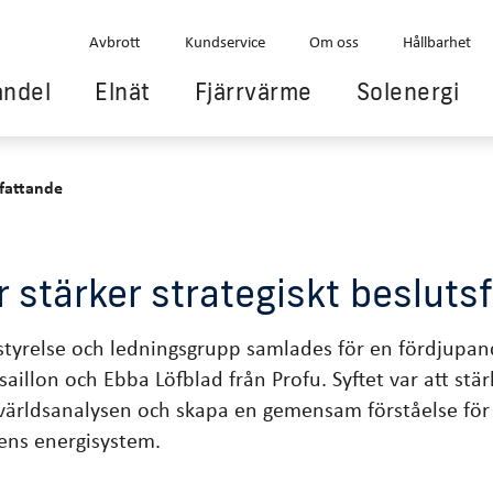
Avbrott
Kundservice
Om oss
Hållbarhet
andel
Elnät
Fjärrvärme
Solenergi
sfattande
r stärker strategiskt besluts
styrelse och ledningsgrupp samlades för en fördjupan
aillon och Ebba Löfblad från Profu. Syftet var att stä
världsanalysen och skapa en gemensam förståelse för
ens energisystem.