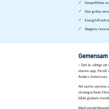
Geopolitiska o
Den gröna omst
Energiinfrastru
Skogens resurs
Gemensam r
– Det är viktigt att
stanna upp, förstå
Anders Zetterman,
Att samla styrelse 
strategiarbete.För
både globala trend
Med omvärldsanalys