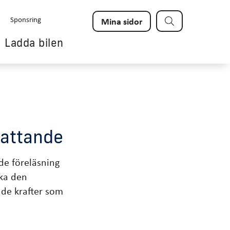
Sök
Sponsring
Mina sidor
Ladda bilen
fattande
de föreläsning
rka den
 de krafter som