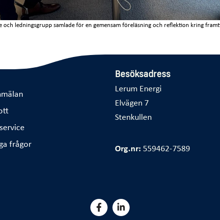
se och ledningsgrupp samlade för en gemensam föreläsning och reflektion kring framt
Besöksadress
Lerum Energi
nmälan
Elvägen 7
ott
Stenkullen
service
ga frågor
Org.nr:
559462-7589