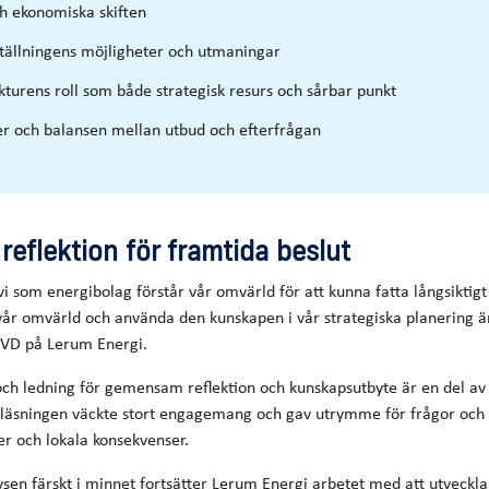
ch ekonomiska skiften
ällningens möjligheter och utmaningar
kturens roll som både strategisk resurs och sårbar punkt
er och balansen mellan utbud och efterfrågan
eflektion för framtida beslut
 vi som energibolag förstår vår omvärld för att kunna fatta långsiktigt 
 vår omvärld och använda den kunskapen i vår strategiska planering 
 VD på Lerum Energi.
och ledning för gemensam reflektion och kunskapsutbyte är en del av 
eläsningen väckte stort engagemang och gav utrymme för frågor och
er och lokala konsekvenser.
en färskt i minnet fortsätter Lerum Energi arbetet med att utveckla 