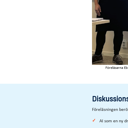
Föreläsarna Eb
Diskussion
Föreläsningen berör
AI som en ny dr