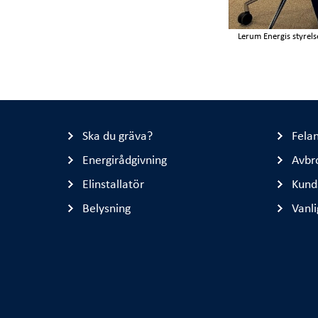
Lerum Energis styrel
Ska du gräva?
Fela
Energirådgivning
Avbr
Elinstallatör
Kund
Belysning
Vanli