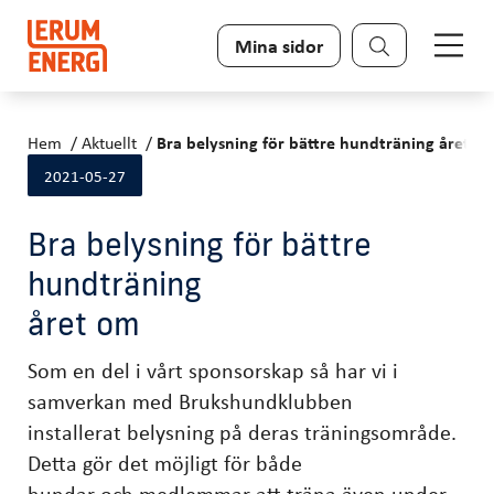
Sök
Mina sidor
Hem
Aktuellt
Bra belysning för bättre hundträning året o
2021-05-27
Bra belysning för bättre
hundträning
året om
Som en del i vårt sponsorskap så har vi i
samverkan med Brukshundklubben
installerat belysning på deras träningsområde.
Detta gör det möjligt för både
hundar och medlemmar att träna även under