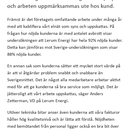
och arbeten uppmärksammas ute hos kund.
Främst är det företagets omfattande arbete under många år
med att kablifiera vårt elnät som syns och uppskattas. På
frågan hur nöjda kunderna är med antalet avbrott visar
undersökningen att Lerum Energi har hela 92% nöjda kunder.
Detta kan jämföras mot Sverige-undersökningen som visar
88% nöjda kunder.
En annan sak som kunderna sätter ett mycket stort värde på
är att vi åtgärdar problem snabbt och snabbare än
Sverigesnittet. Det är något alla medarbetare arbetar aktivt
med för att ge kunderna så bra service som möjligt. Det är
jätteroligt att vårt arbete uppskattas, säger Anders
Zetterman, VD på Lerum Energi.
Utöver tekniska bitar anser även kunderna att våra fakturor
håller hög kvalitetsnivå och är lätta att förstå. Nöjdheten
med bemötandet från personal ligger också en bra bit över