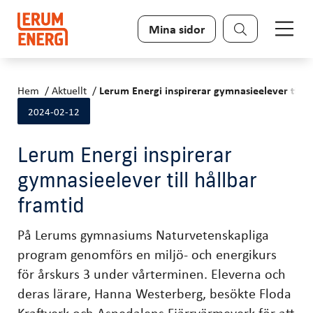
Sök
Mina sidor
Hem
Aktuellt
Lerum Energi inspirerar gymnasieelever till h
2024-02-12
Lerum Energi inspirerar
gymnasieelever till hållbar
framtid
På Lerums gymnasiums Naturvetenskapliga
program genomförs en miljö- och energikurs
för årskurs 3 under vårterminen. Eleverna och
deras lärare, Hanna Westerberg, besökte Floda
Kraftverk och Aspedalens Fjärrvärmeverk för att