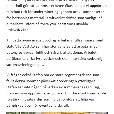
underhåll gör att dammsäkerheten ökas och att vi uppnår en
minskad risk för underminering genom att vi kompenserar
för bortspolat material. Kraftverket driftas som vanligt då
allt arbete utförs på torra ytor nedströms utvalda
utskovsluckor.
Till detta avancerade uppdrag arbetar vi tillsammans med
Gatu Väg Väst AB som har stor vana av att arbeta med
betong och broar intill och nära kraftstationer. Arbetet
beräknas ta cirka fyra veckor och skall inte störa sedvanlig
vattenavrinningen alls.
Vi frågar också Stefan om de stora regnmängderna som
fallit denna sommar påverkat eroderingen ytterligare.
Stefan ser inte någon påverkan av sommarens regn i sig,
utan erosion uppstår naturligt över tid. Däremot kommer de
förstärkningsåtgärder som nu genomförs att höja vår
beredskap även för eventuella skyfall.