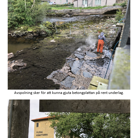
Avspolning sker för att kunna gjuta betongplattan på rent underlag.