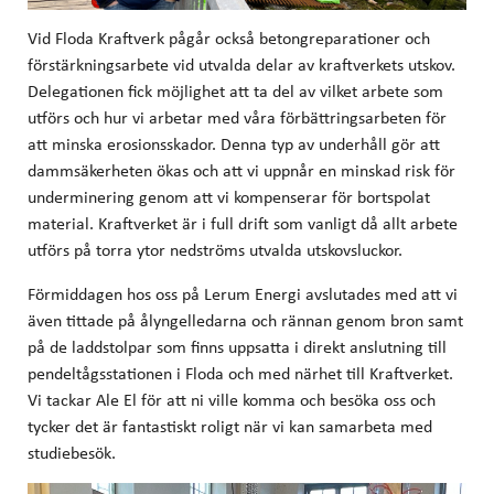
Vid Floda Kraftverk pågår också betongreparationer och
förstärkningsarbete vid utvalda delar av kraftverkets utskov.
Delegationen fick möjlighet att ta del av vilket arbete som
utförs och hur vi arbetar med våra förbättringsarbeten för
att minska erosionsskador. Denna typ av underhåll gör att
dammsäkerheten ökas och att vi uppnår en minskad risk för
underminering genom att vi kompenserar för bortspolat
material. Kraftverket är i full drift som vanligt då allt arbete
utförs på torra ytor nedströms utvalda utskovsluckor.
Förmiddagen hos oss på Lerum Energi avslutades med att vi
även tittade på ålyngelledarna och rännan genom bron samt
på de laddstolpar som finns uppsatta i direkt anslutning till
pendeltågsstationen i Floda och med närhet till Kraftverket.
Vi tackar Ale El för att ni ville komma och besöka oss och
tycker det är fantastiskt roligt när vi kan samarbeta med
studiebesök.